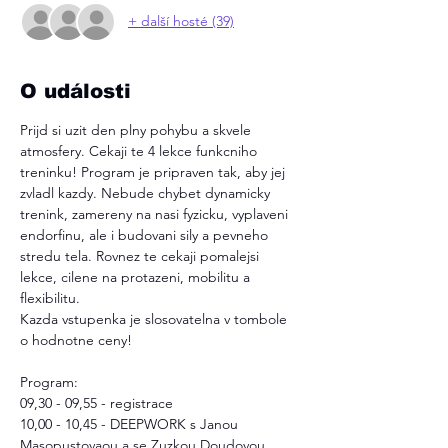
+ další hosté (39)
O události
Prijd si uzit den plny pohybu a skvele 
atmosfery. Cekaji te 4 lekce funkcniho 
treninku! Program je pripraven tak, aby jej 
zvladl kazdy. Nebude chybet dynamicky 
trenink, zamereny na nasi fyzicku, vyplaveni 
endorfinu, ale i budovani sily a pevneho 
stredu tela. Rovnez te cekaji pomalejsi 
lekce, cilene na protazeni, mobilitu a 
flexibilitu. 
Kazda vstupenka je slosovatelna v tombole 
o hodnotne ceny! 
Program:
09,30 - 09,55 - registrace
10,00 - 10,45 - DEEPWORK s Janou 
Masopustovaou a se Zuzkou Doudovou