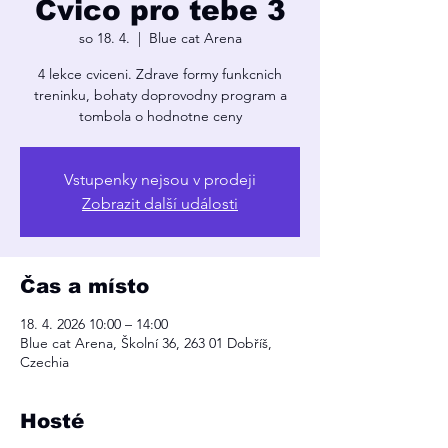
Cvico pro tebe 3
so 18. 4.
  |  
Blue cat Arena
4 lekce cviceni. Zdrave formy funkcnich
treninku, bohaty doprovodny program a
tombola o hodnotne ceny
Vstupenky nejsou v prodeji
Zobrazit další události
Čas a místo
18. 4. 2026 10:00 – 14:00
Blue cat Arena, Školní 36, 263 01 Dobříš,
Czechia
Hosté