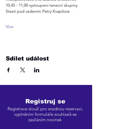
10,45 - 11,00 vystoupeni tanecni skupiny 
Stesti pod vedenim Petry Kvapilove
Více
Sdílet událost
Registruj se
Registrace slouží pro snadnou rezervaci,
vyplněním formuláře souhlasíš se
zasíláním novinek