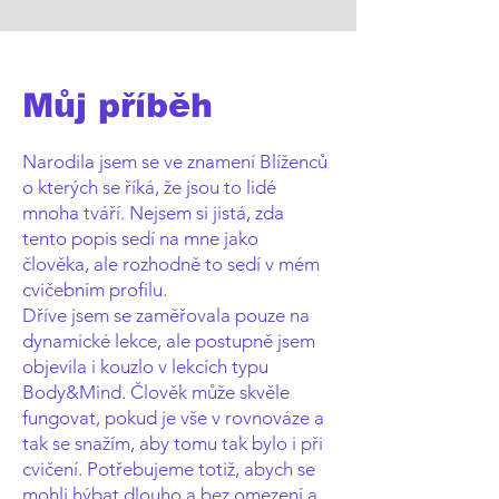
Můj příběh
Narodila jsem se ve znamení Blíženců
o kterých se říká, že jsou to lidé
mnoha tváří. Nejsem si jistá, zda
tento popis sedí na mne jako
člověka, ale rozhodně to sedí v mém
cvičebním profilu.
Dříve jsem se zaměřovala pouze na
dynamické lekce, ale postupně jsem
objevila i kouzlo v lekcích typu
Body&Mind. Člověk může skvěle
fungovat, pokud je vše v rovnováze a
tak se snažím, aby tomu tak bylo i při
cvičení. Potřebujeme totiž, abych se
mohli hýbat dlouho a bez omezení a