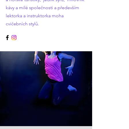
kávy a milé společnosti a především
lektorka a instruktorka moha
cvičebních stylů.