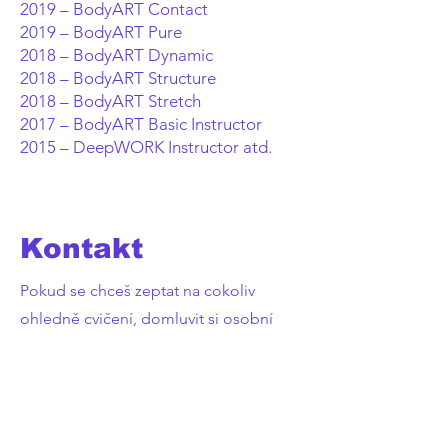
2019 – BodyART Contact
2019 – BodyART Pure
2018 – BodyART Dynamic
2018 – BodyART Structure
2018 – BodyART Stretch
2017 – BodyART Basic Instructor
2015 – DeepWORK Instructor atd.
Kontakt
Pokud se chceš zeptat na cokoliv
ohledně cvičení, domluvit si osobní
trénink nebo trénink v menší skupině,
či chceš uspořádat cvičební akci -
neváhej mě kontaktovat.
cvicoprotebe@gmail.com