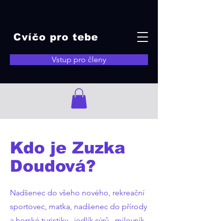
Cvíčo pro tebe
Vstup pro členy
Kdo je Zuzka
Doudová?
Nadšenec do všeho nového, rekreační
sportovec, matka, nadšenec do přírody
a horské turistiky, jedlík sýrů, milovník