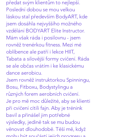
předat svým klientům to nejlepší.
Poslední dobou se mou velkou
láskou stal především BodyART, kde
jsem dosáhla nejvyššího možného
vzdělání BODYART Elite Instructor.
Mám však ráda i posilovnu - jsem
rovněž trenérkou fitness. Mezi mé
oblíbence ale patří i lekce HIIT,
Tabata a silovější formy cvičení. Ráda
se ale občas vrátím i ke klasickému
dance aerobicu.
Jsem rovněž instruktorkou Spinningu,
Bosu, Fitboxu, Bodystylingu a
různých forem aerobních cvičení.
Je pro mě moc důležité, aby se klienti
při cvičení cítili fajn. Aby je trénink
bavil a přinášel jim potřebné
výsledky, jedině tak se mu budou
věnovat dlouhodobě. Těší mě, když
mohu být součástí jejich progresu a