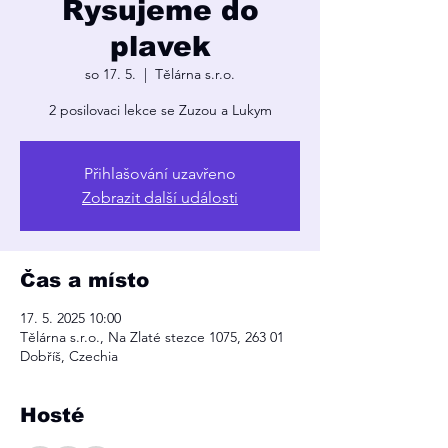
Rysujeme do
plavek
so 17. 5.
  |  
Tělárna s.r.o.
2 posilovaci lekce se Zuzou a Lukym
Přihlašování uzavřeno
Zobrazit další události
Čas a místo
17. 5. 2025 10:00
Tělárna s.r.o., Na Zlaté stezce 1075, 263 01
Dobříš, Czechia
Hosté