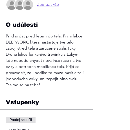
Zobrazit vše
O události
Prijd si dat pred letem do tela. Prvni lekce 
DEEPWORK, ktera nastartuje tve telo, 
zapoji stred tela a zarucene spalis tuky, 
Druha lekce funkcniho treninku s Lukym, 
kde nebude chybet nova inspirace na tve 
cviky a potrebna mobilizace tela. Prijd se 
presvedcit, ze i posilko te muze bavit a ze i 
jednoduche cviky umi zapojit plno svalu.
Tesime se na tebe!
Vstupenky
Prodej skončil
Typ vstupenky