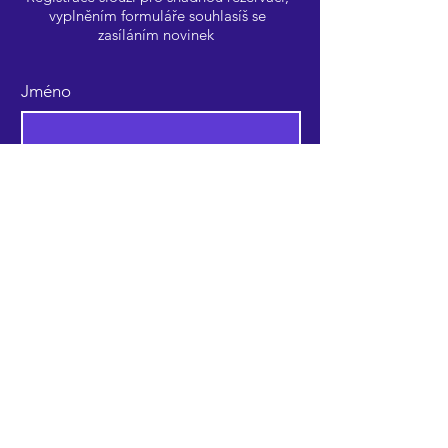
vyplněním formuláře souhlasíš se
zasíláním novinek
Jméno
Příjmení
E‑mail
Telefon
Odeslat