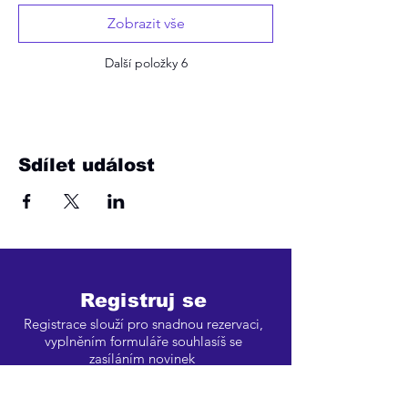
Zobrazit vše
Další položky 6
Sdílet událost
Registruj se
Registrace slouží pro snadnou rezervaci,
vyplněním formuláře souhlasíš se
zasíláním novinek