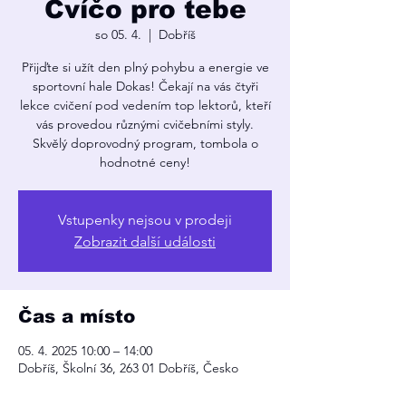
Cvíčo pro tebe
so 05. 4.
  |  
Dobříš
Přijďte si užít den plný pohybu a energie ve
sportovní hale Dokas! Čekají na vás čtyři
lekce cvičení pod vedením top lektorů, kteří
vás provedou různými cvičebními styly.
Skvělý doprovodný program, tombola o
hodnotné ceny!
Vstupenky nejsou v prodeji
Zobrazit další události
Čas a místo
05. 4. 2025 10:00 – 14:00
Dobříš, Školní 36, 263 01 Dobříš, Česko