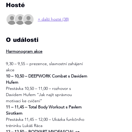
Hosté
+ další hosté (38)
O události
Harmonogram akce
9,30 – 9,55 – prezence, slavnostní zahájení 
akce
10 – 10,50 – DEEPWORK Combat s Davidem 
Hufem
Přestávka 10,50 – 11,00 – rozhovor s 
Davidem Hufem “Jak najít správnou 
motivaci ke cvičení”
11 – 11,45 – Total Body Workout s Pavlem 
Sirotkem
Přestávka 11,45 – 12,00 – Ukázka funkčního 
tréninku Lukáš Ráca
12 – 12,50 – BODYART MYOFASCIAL se 